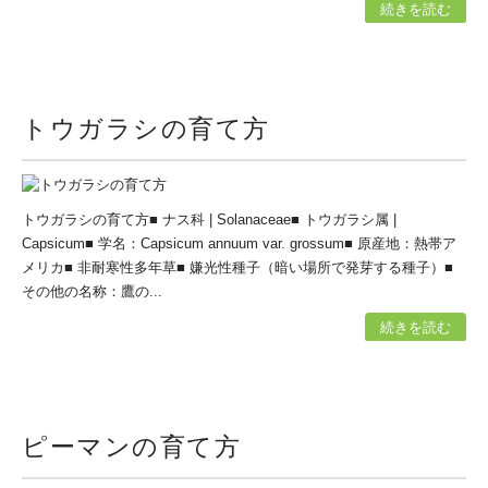
続きを読む
トウガラシの育て方
トウガラシの育て方■ ナス科 | Solanaceae■ トウガラシ属 |
Capsicum■ 学名：Capsicum annuum var. grossum■ 原産地：熱帯ア
メリカ■ 非耐寒性多年草■ 嫌光性種子（暗い場所で発芽する種子）■
その他の名称：鷹の...
続きを読む
ピーマンの育て方