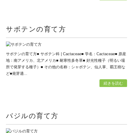
サボテンの育て方
サボテンの育て方■ サボテン科 | Cactaceae■ 学名：Cactaceae■ 原産
地：南アメリカ、北アメリカ■ 耐寒性多冬草■ 好光性種子（明るい場
所で発芽する種子）■ その他の名称：シャボテン、仙人掌、覇王樹な
ど■発芽適...
続きを読む
バジルの育て方