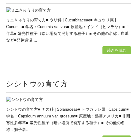
ミニきゅうりの育て方■ ウリ科 | Cucurbitaceae■ キュウリ属 |
Cucumis■ 学名：Cucumis sativus■ 原産地：インド（ヒマラヤ）■ １
年草■ 嫌光性種子（暗い場所で発芽する種子）■ その他の名称：唐瓜
など■発芽適温:...
続きを読む
シシトウの育て方
シシトウの育て方■ ナス科 | Solanaceae■ トウガラシ属 | Capsicum■
学名：Capsicum annuum var. grossum■ 原産地：熱帯アメリカ■ 非耐
寒性多年草■ 嫌光性種子（暗い場所で発芽する種子）■ その他の名
称：獅子唐...