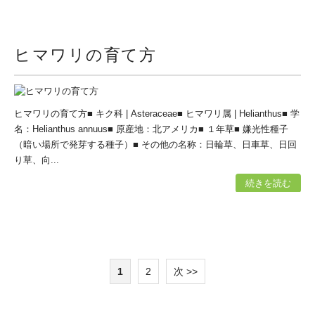
ヒマワリの育て方
ヒマワリの育て方■ キク科 | Asteraceae■ ヒマワリ属 | Helianthus■ 学
名：Helianthus annuus■ 原産地：北アメリカ■ １年草■ 嫌光性種子
（暗い場所で発芽する種子）■ その他の名称：日輪草、日車草、日回
り草、向...
続きを読む
1
2
次 >>