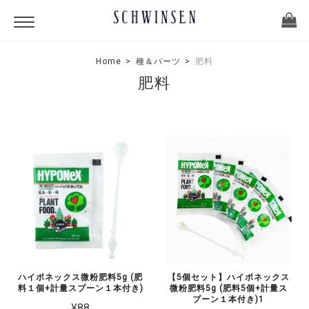
Home
種＆パーツ
肥料
肥料
ハイポネックス微粉肥料5g (肥
【5個セット】ハイポネックス
料１個+計量スプーン１本付き)
微粉肥料5g (肥料5個+計量ス
プーン１本付き)1
¥88