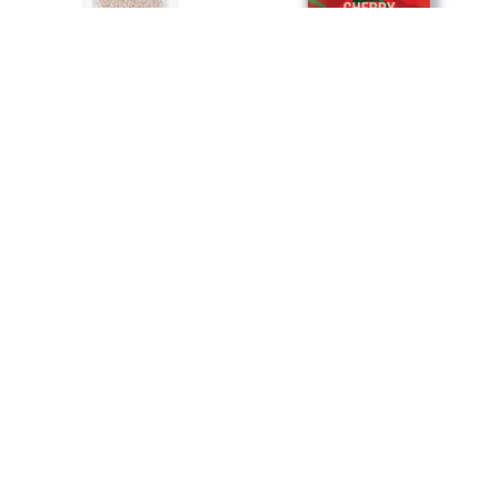
サンド
プチトマトのたね（約6粒入）
¥55
¥110
四季なりいちごのたね（約15
えだまめのたね（約3粒入）
粒入）
¥110
¥110