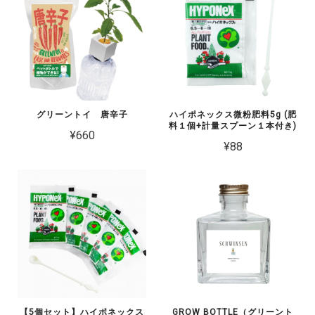
グリーントイ 唐辛子
ハイポネックス微粉肥料5g (肥
料１個+計量スプーン１本付き)
¥660
¥88
【5個セット】ハイポネックス
GROW BOTTLE（グリーント