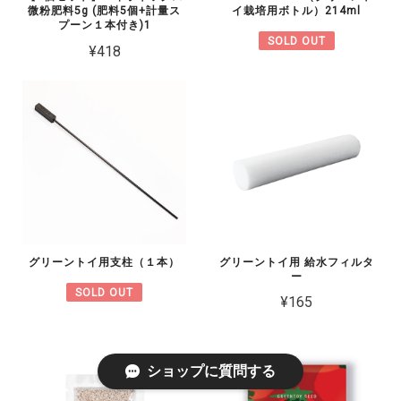
微粉肥料5g (肥料5個+計量ス
イ栽培用ボトル）214ml
プーン１本付き)1
SOLD OUT
¥418
グリーントイ用支柱（１本）
グリーントイ用 給水フィルタ
ー
SOLD OUT
¥165
ショップに質問する