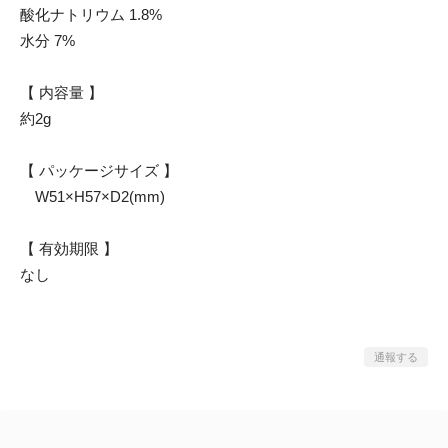
酸化ナトリウム 1.8%
水分 7%
【 内容量 】
約2g
【 パッケージサイズ 】
W51×H57×D2(mm)
【 有効期限 】
なし
通報する