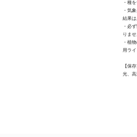
・種を
・気象
結果は
・必ず
りませ
・植物
用ライ
【保存
光、高