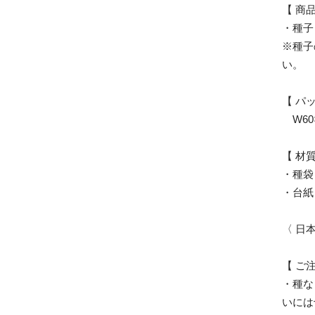
【 商
・種子
※種子
い。
【 パ
W60×
【 材質
・種袋
・台紙
〈 日本製
【 ご
・種な
いには