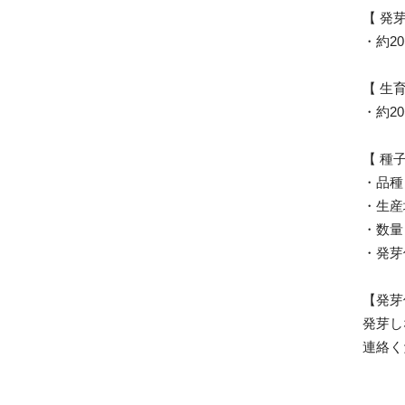
【 発
・約20
【 生
・約20
【 種
・品種
・生産
・数量
・発芽
【発芽
発芽し
連絡く