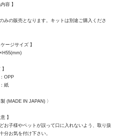
品内容 】
のみの販売となります。キットは別途ご購入くださ
ッケージサイズ 】
H55(mm)
 】
：OPP
：紙
 (MADE IN JAPAN) 〉
注意 】
どお子様やペットが誤って口に入れないよう、取り扱
十分お気を付け下さい。