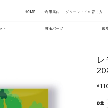
HOME
ご利用案内
グリーントイの育て方
ット
種＆パーツ
栽
レ
2
¥11
数量