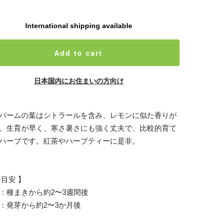
International shipping available
Add to cart
日本国内にお住まいの方向け
バームの葉はシトラールを含み、レモンに似た香りが
。生育が早く、寒さ暑さにも強く丈夫で、比較的育て
ハーブです。紅茶やハーブティーに是非。
培目安 】
：種まきから約2〜3週間後
：発芽から約2〜3か月後