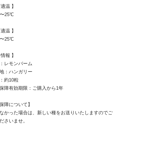
芽適温 】
〜25℃
育適温 】
〜25℃
子情報 】
：レモンバーム
地：ハンガリー
：約10粒
保障有効期限：ご購入から1年
保障について】
なかった場合は、新しい種をお送りいたしますのでご
ださいませ。