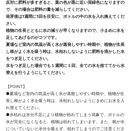
反対に肥料が多すぎると、葉の色が黒に近い深緑色になりますの
で、その場合は肥料の量を減らしてください。
発芽後は1週間に1回を目安に、ボトルの中の水を入れ換えてくだ
さい。
植物の生長とともに水の減りが早くなりますので、小まめに水を
足してあげるのがコツです。
夏場など室内の気温が高く水が蒸発しやすい時期や、植物が生長
し根がよく水を吸う時は、水枯れしないように肥料を溶かした水
をつぎ足してください。
水をつぎ足した場合でも１週間に１回、全ての水を捨ててから水
替えを行うようにしてください。
【POINT】
●夏場など室内の気温が高く水が蒸散しやすい時期や、植物が生
長し根がよく水を吸う時は、水枯れしないようにまめにお水を入
れ替えてください。
●水枯れは水分不足により植物が枯れてしまう現象で、ボトルの
水が完全になくなると、植物は枯れてしまいます。また、根が水
についていないと水分を吸えず、枯れてしまうのでご注意くださ