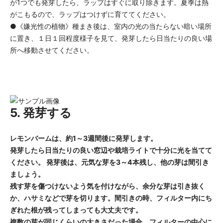
が1つでも発芽したら、ラップはすぐに取り除きます。夏季は熱
がこもるので、ラップはつけずに育ててください。
●《嫌光性の植物》種まき後は、室内の光の当たらない暗い場所
に置き、１日１回程度様子を見て、発芽したら日当たりの良い場
所へ移動させてください。
5. 発芽する
レモンバームは、約1～3週間後に発芽します。
発芽したら日当たりの良い窓辺や栽培ライトで十分に光を当てて
ください。 発芽後は、元気な芽を3～4本残し、他の芽は間引き
ましょう。
残す芽を傷つけないよう気を付けながら、余分な芽は引き抜く
か、ハサミなどで芽を切ります。間引きの時、フィルター内にち
ぎれた根が残ってしまっても大丈夫です。
複数の芽が同じくらいの大きさだった場合、フィルターの中心に