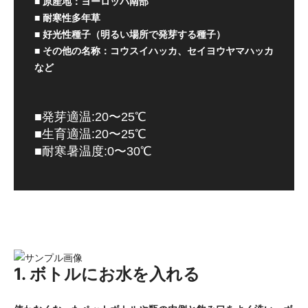
■ 原産地：ヨーロッパ南部
■ 耐寒性多年草
■ 好光性種子（明るい場所で発芽する種子）
■ その他の名称：コウスイハッカ、セイヨウヤマハッカ
など
■発芽適温:20〜25℃
■生育適温:20〜25℃
■耐寒暑温度:0〜30℃
1. ボトルにお水を入れる