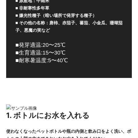
■ 原産地：中南米
■ 非耐寒性多年草
■ 嫌光性種子（暗い場所で発芽する種子）
■ その他の名称：唐柿、赤茄子、蕃茄、小金瓜、珊瑚茄
子、悪魔の実など
■発芽適温:20〜25℃
■生育適温:15〜30℃
■耐寒暑温度:5〜40℃
1. ボトルにお水を入れる
使わなくなったペットボトルや瓶の内側と飲み口をよく洗い、ボ