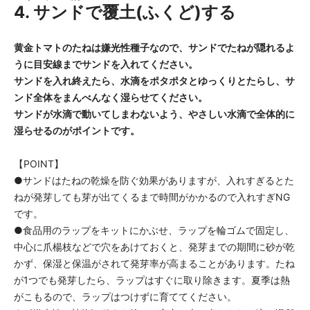
4. サンドで覆土(ふくど)する
黄金トマトのたねは嫌光性種子なので、サンドでたねが隠れるよ
うに目安線までサンドを入れてください。
サンドを入れ終えたら、水滴をポタポタとゆっくりとたらし、サ
ンド全体をまんべんなく湿らせてください。
サンドが水滴で動いてしまわないよう、やさしい水滴で全体的に
湿らせるのがポイントです。
【POINT】
●サンドはたねの乾燥を防ぐ効果がありますが、入れすぎるとた
ねが発芽しても芽が出てくるまで時間がかかるので入れすぎNG
です。
●食品用のラップをキットにかぶせ、ラップを輪ゴムで固定し、
中心に爪楊枝などで穴をあけておくと、発芽までの期間に砂が乾
かず、保湿と保温がされて発芽率が高まることがあります。たね
が1つでも発芽したら、ラップはすぐに取り除きます。夏季は熱
がこもるので、ラップはつけずに育ててください。