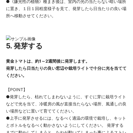
●《嫌光性の植物》種まき後は、室内の光の当たらない暗い場所
に置き、１日１回程度様子を見て、発芽したら日当たりの良い場
所へ移動させてください。
5. 発芽する
黄金トマトは、約1～2週間後に発芽します。
発芽したら日当たりの良い窓辺や栽培ライトで十分に光を当てて
ください。
【POINT】
●発芽したら、枯れてしまわないように、すぐに芽に栽培ライト
などで光を当て、冷暖房の風が直接当たらない場所、風通しの良
い場所などに置いて育ててください。
●上手に発芽させるには、なるべく適温の環境で栽培し、キット
とボトルをなるべく動かさないようにしてください。 発芽する
までに動かしてしまうと、たねが動いてしまった事によるストレ