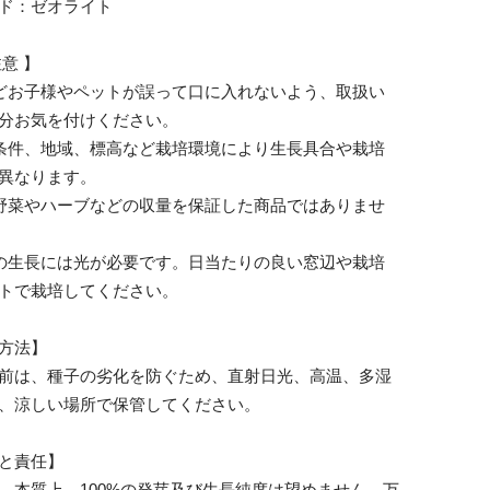
ド：ゼオライト
注意 】
どお子様やペットが誤って口に入れないよう、取扱い
分お気を付けください。
条件、地域、標高など栽培環境により生長具合や栽培
異なります。
野菜やハーブなどの収量を保証した商品ではありませ
の生長には光が必要です。日当たりの良い窓辺や栽培
トで栽培してください。
方法】
前は、種子の劣化を防ぐため、直射日光、高温、多湿
、涼しい場所で保管してください。
と責任】
、本質上、100%の発芽及び生長純度は望めません。万