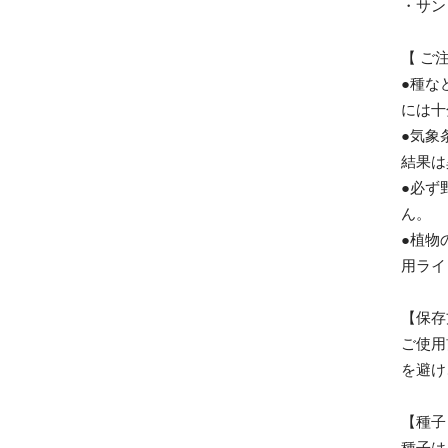
・サン
【 ご
●種な
には十
●気象
結果は
●必ず
ん。
●植物
用ライ
【保存
ご使用
を避け
【種子
種子は