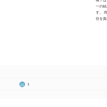
一の結
す。 
任を負
1