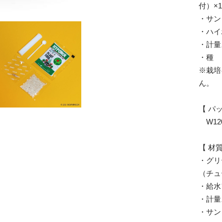
付）×
・サン
・ハイ
・計量
・種
※栽培
ん。
【 パ
W120
【 材質
・グリ
（チュ
・給水
・計量
・サン